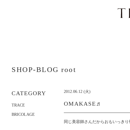
ナ
ビ
SHOP-BLOG root
ゲ
ー
シ
ョ
2012.06.12 (火)
CATEGORY
ン
を
OMAKASE♬
TRACE
ス
キ
BRICOLAGE
ッ
同じ美容師さんだからおもいっきり
プ