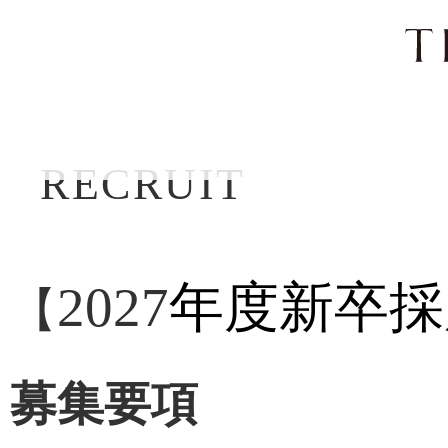
ナ
ビ
ゲ
ー
シ
ョ
ン
を
RECRUIT
ス
キ
ッ
プ
す
2027
年度新卒採
【
る
募集要項