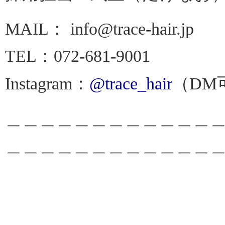
info@trace-hair.jp
MAIL：
TEL：072-681-9001
@trace_h
air
Instagram：
（DM
＿＿＿＿＿＿＿＿＿＿＿＿
＿＿＿＿＿＿＿＿＿＿＿＿