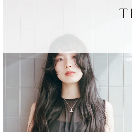
ナ
ビ
ゲ
ー
シ
ョ
ン
を
ス
キ
ッ
プ
す
る